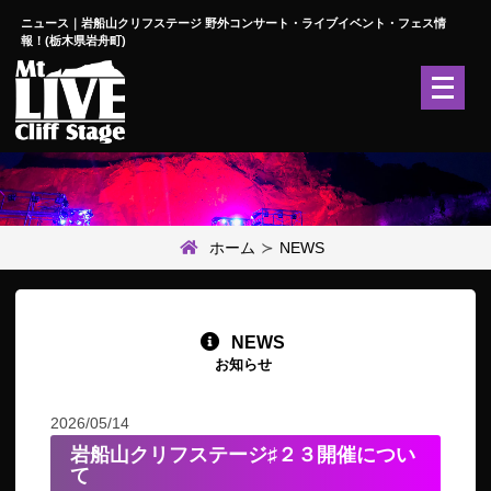
ニュース｜岩船山クリフステージ 野外コンサート・ライブイベント・フェス情
報！(栃木県岩舟町)
メ
ニ
ュ
ー
を
開
く
ホーム
NEWS
NEWS
お知らせ
2026/05/14
岩船山クリフステージ♯２３開催につい
て