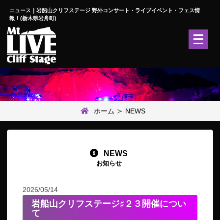
ニュース｜岩船山クリフステージ 野外コンサート・ライブイベント・フェス情
報！(栃木県岩舟町)
メ
ニ
ュ
ー
を
開
く
ホーム
NEWS
NEWS
お知らせ
2026/05/14
岩船山クリフステージ♯２３開催につい
て