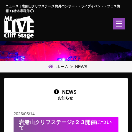
ニュース｜岩船山クリフステージ 野外コンサート・ライブイベント・フェス情
報！(栃木県岩舟町)
メ
ニ
ュ
ー
を
開
く
ホーム
NEWS
NEWS
お知らせ
2026/05/14
岩船山クリフステージ♯２３開催につい
て