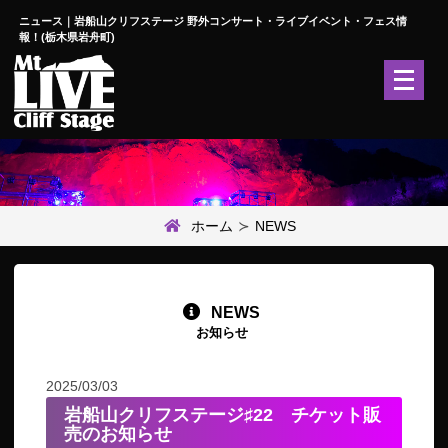
ニュース｜岩船山クリフステージ 野外コンサート・ライブイベント・フェス情
報！(栃木県岩舟町)
メ
ニ
ュ
ー
を
開
く
ホーム
NEWS
NEWS
お知らせ
2025/03/03
岩船山クリフステージ♯22 チケット販
売のお知らせ