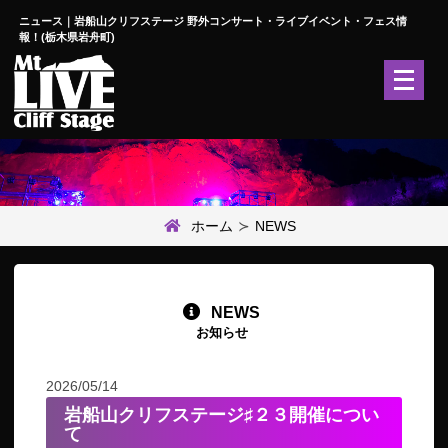
ニュース｜岩船山クリフステージ 野外コンサート・ライブイベント・フェス情
報！(栃木県岩舟町)
メ
ニ
ュ
ー
を
開
く
ホーム
NEWS
NEWS
お知らせ
2026/05/14
岩船山クリフステージ♯２３開催につい
て