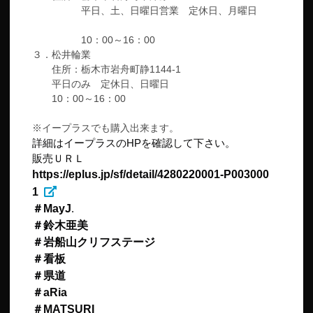
平日、土、日曜日営業 定休日、月曜日
10：00～16：00
３．松井輪業
住所：栃木市岩舟町静1144-1
平日のみ 定休日、日曜日
10：00～16：00
※イープラスでも購入出来ます。
詳細はイープラスのHPを確認して下さい。
販売ＵＲＬ
https://eplus.jp/sf/detail/4280220001-P003000
1
＃MayJ
.
＃鈴木亜美
＃岩船山クリフステージ
＃看板
＃県道
＃aRia
＃MATSURI