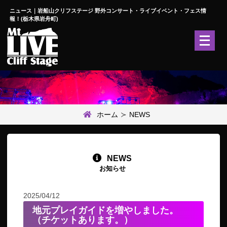
ニュース｜岩船山クリフステージ 野外コンサート・ライブイベント・フェス情
報！(栃木県岩舟町)
メ
ニ
ュ
ー
を
開
く
ホーム
NEWS
NEWS
お知らせ
2025/04/12
地元プレイガイドを増やしました。
（チケットあります。）