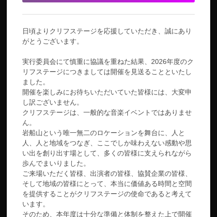
日頃よりクリフステージを応援していただき、誠にあり
がとうございます。
実行委員会にて慎重に協議を重ねた結果、2026年度のク
リフステージにつきましては開催を見送ることといたし
ました。
開催を楽しみにお待ちいただいていた皆様には、大変申
し訳ございません。
クリフステージは、一般的な音楽イベントではありませ
ん。
岩船山という唯一無二のロケーションを舞台に、人と
人、人と地域をつなぎ、ここでしか味わえない感動や思
い出を創り出す場として、多くの皆様に支えられながら
歩んでまいりました。
ご来場いただく皆様、出演者の皆様、協賛企業の皆様、
そして地域の皆様にとって、本当に価値ある時間と空間
を提供することがクリフステージの使命であると考えて
います。
そのため、本年度は十分な準備と体制を整えた上で開催