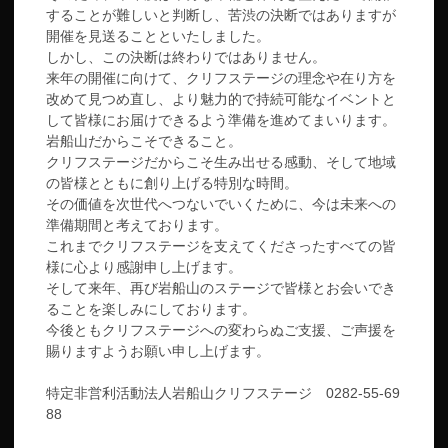
することが難しいと判断し、苦渋の決断ではありますが
開催を見送ることといたしました。
しかし、この決断は終わりではありません。
来年の開催に向けて、クリフステージの理念や在り方を
改めて見つめ直し、より魅力的で持続可能なイベントと
して皆様にお届けできるよう準備を進めてまいります。
岩船山だからこそできること。
クリフステージだからこそ生み出せる感動、そして地域
の皆様とともに創り上げる特別な時間。
その価値を次世代へつないでいくために、今は未来への
準備期間と考えております。
これまでクリフステージを支えてくださったすべての皆
様に心より感謝申し上げます。
そして来年、再び岩船山のステージで皆様とお会いでき
ることを楽しみにしております。
今後ともクリフステージへの変わらぬご支援、ご声援を
賜りますようお願い申し上げます。
特定非営利活動法人岩船山クリフステージ 0282-55-69
88