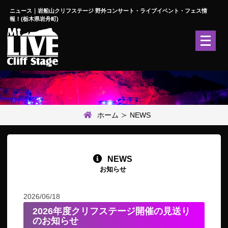
ニュース｜岩船山クリフステージ 野外コンサート・ライブイベント・フェス情
報！(栃木県岩舟町)
メ
ニ
ュ
ー
を
開
く
ホーム
NEWS
NEWS
お知らせ
2026/06/18
2026年度クリフステージ開催の見送り
のお知らせ