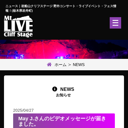
ニュース｜岩船山クリフステージ 野外コンサート・ライブイベント・フェス情
報！(栃木県岩舟町)
メ
ニ
ュ
ー
を
開
く
ホーム
NEWS
NEWS
お知らせ
2025/04/27
May J.さんのビデオメッセージが届き
ました。