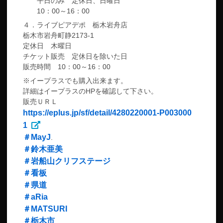
平日のみ 定休日、日曜日
10：00～16：00
４．ライブピアデポ 栃木岩舟店
栃木市岩舟町静2173-1
定休日 木曜日
チケット販売 定休日を除いた日
販売時間 10：00～16：00
※イープラスでも購入出来ます。
詳細はイープラスのHPを確認して下さい。
販売ＵＲＬ
https://eplus.jp/sf/detail/4280220001-P003000
1
＃MayJ
.
＃鈴木亜美
＃岩船山クリフステージ
＃看板
＃県道
＃aRia
＃MATSURI
＃栃木市