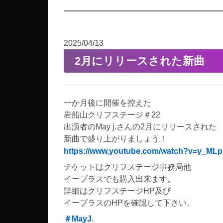
2025/04/13
2月にリリースされた新曲
一か月後に開催を控えた
岩船山クリフステージ＃22
出演者のMay j.さんの2月にリリースされた
新曲で盛り上がりましょう！
https://www.youtube.com/watch?v=y_ML
チケットはクリフステージ事務局他
イープラスでも購入出来ます。
詳細はクリフステージHP及び
イープラスのHPを確認して下さい。
＃MayJ
.