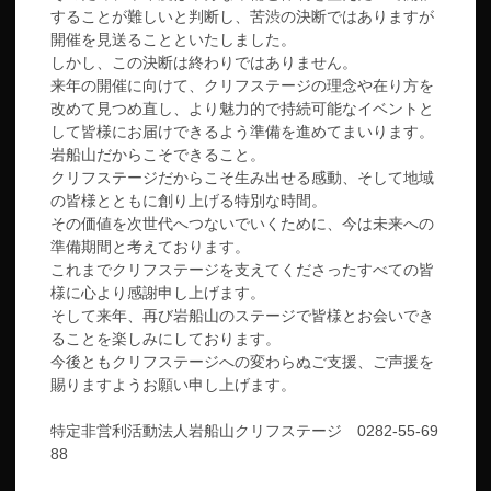
することが難しいと判断し、苦渋の決断ではありますが
開催を見送ることといたしました。
しかし、この決断は終わりではありません。
来年の開催に向けて、クリフステージの理念や在り方を
改めて見つめ直し、より魅力的で持続可能なイベントと
して皆様にお届けできるよう準備を進めてまいります。
岩船山だからこそできること。
クリフステージだからこそ生み出せる感動、そして地域
の皆様とともに創り上げる特別な時間。
その価値を次世代へつないでいくために、今は未来への
準備期間と考えております。
これまでクリフステージを支えてくださったすべての皆
様に心より感謝申し上げます。
そして来年、再び岩船山のステージで皆様とお会いでき
ることを楽しみにしております。
今後ともクリフステージへの変わらぬご支援、ご声援を
賜りますようお願い申し上げます。
特定非営利活動法人岩船山クリフステージ 0282-55-69
88