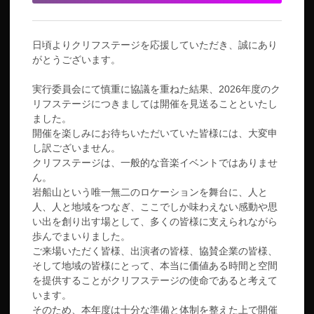
日頃よりクリフステージを応援していただき、誠にあり
がとうございます。
実行委員会にて慎重に協議を重ねた結果、2026年度のク
リフステージにつきましては開催を見送ることといたし
ました。
開催を楽しみにお待ちいただいていた皆様には、大変申
し訳ございません。
クリフステージは、一般的な音楽イベントではありませ
ん。
岩船山という唯一無二のロケーションを舞台に、人と
人、人と地域をつなぎ、ここでしか味わえない感動や思
い出を創り出す場として、多くの皆様に支えられながら
歩んでまいりました。
ご来場いただく皆様、出演者の皆様、協賛企業の皆様、
そして地域の皆様にとって、本当に価値ある時間と空間
を提供することがクリフステージの使命であると考えて
います。
そのため、本年度は十分な準備と体制を整えた上で開催