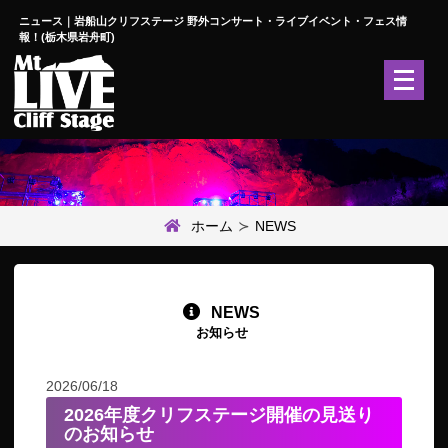
ニュース｜岩船山クリフステージ 野外コンサート・ライブイベント・フェス情
報！(栃木県岩舟町)
メ
ニ
ュ
ー
を
開
く
ホーム
NEWS
NEWS
お知らせ
2026/06/18
2026年度クリフステージ開催の見送り
のお知らせ