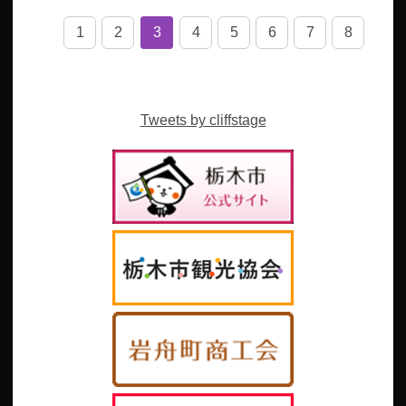
1
2
3
4
5
6
7
8
Tweets by cliffstage