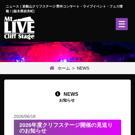
ニュース｜岩船山クリフステージ 野外コンサート・ライブイベント・フェス情
報！(栃木県岩舟町)
メ
ニ
ュ
ー
を
開
く
ホーム
NEWS
NEWS
お知らせ
2026/06/18
2026年度クリフステージ開催の見送り
のお知らせ