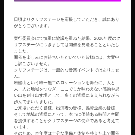
日頃よりクリフステージを応援していただき、誠にあり
がとうございます。
実行委員会にて慎重に協議を重ねた結果、2026年度のク
リフステージにつきましては開催を見送ることといたし
ました。
開催を楽しみにお待ちいただいていた皆様には、大変申
し訳ございません。
クリフステージは、一般的な音楽イベントではありませ
ん。
岩船山という唯一無二のロケーションを舞台に、人と
人、人と地域をつなぎ、ここでしか味わえない感動や思
い出を創り出す場として、多くの皆様に支えられながら
歩んでまいりました。
ご来場いただく皆様、出演者の皆様、協賛企業の皆様、
そして地域の皆様にとって、本当に価値ある時間と空間
を提供することがクリフステージの使命であると考えて
います。
そのため、本年度は十分な準備と体制を整えた上で開催