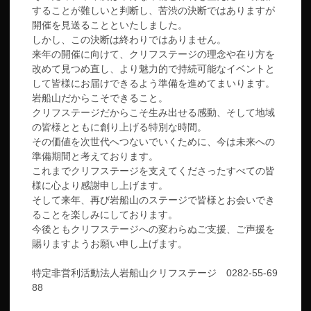
することが難しいと判断し、苦渋の決断ではありますが
開催を見送ることといたしました。
しかし、この決断は終わりではありません。
来年の開催に向けて、クリフステージの理念や在り方を
改めて見つめ直し、より魅力的で持続可能なイベントと
して皆様にお届けできるよう準備を進めてまいります。
岩船山だからこそできること。
クリフステージだからこそ生み出せる感動、そして地域
の皆様とともに創り上げる特別な時間。
その価値を次世代へつないでいくために、今は未来への
準備期間と考えております。
これまでクリフステージを支えてくださったすべての皆
様に心より感謝申し上げます。
そして来年、再び岩船山のステージで皆様とお会いでき
ることを楽しみにしております。
今後ともクリフステージへの変わらぬご支援、ご声援を
賜りますようお願い申し上げます。
特定非営利活動法人岩船山クリフステージ 0282-55-69
88